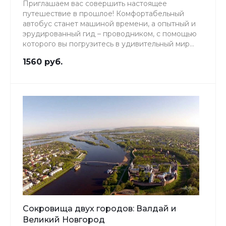
Приглашаем вас совершить настоящее
путешествие в прошлое! Комфортабельный
автобус станет машиной времени, а опытный и
эрудированный гид – проводником, с помощью
которого вы погрузитесь в удивительный мир
истории Руси от дохристианского периода и
1560 руб.
прихода Рюрика с братьями на Новгородскую
землю до средних веков.
Сокровища двух городов: Валдай и
Великий Новгород