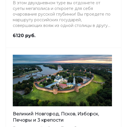
В этом двухдневном туре вы отдохнете от
суеты мегаполиса и откроете для себя
очарование русской глубинки! Вы проедете по
маршруту российских государей,
совершающих вояж из одной столицы в другую,
и своими глазами убедитесь: богата русская
6120 руб.
земля красотами и талантами!
Великий Новгород, Псков, Изборск,
Печоры и 3 крепости