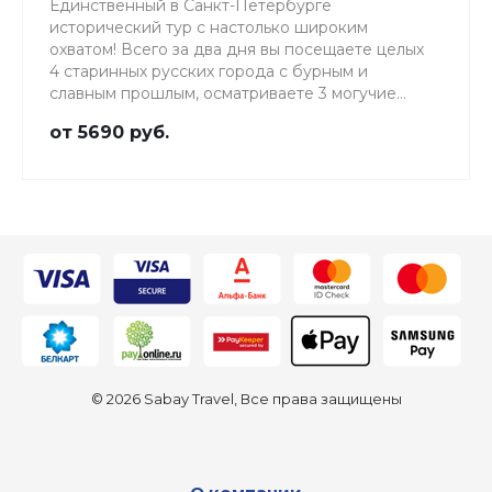
Единственный в Санкт-Петербурге
исторический тур с настолько широким
охватом! Всего за два дня вы посещаете целых
4 старинных русских города с бурным и
славным прошлым, осматриваете 3 могучие
крепости и множество других столь же
от 5690 руб.
интересных мест и туристических объектов.
© 2026 Sabay Travel, Все права защищены