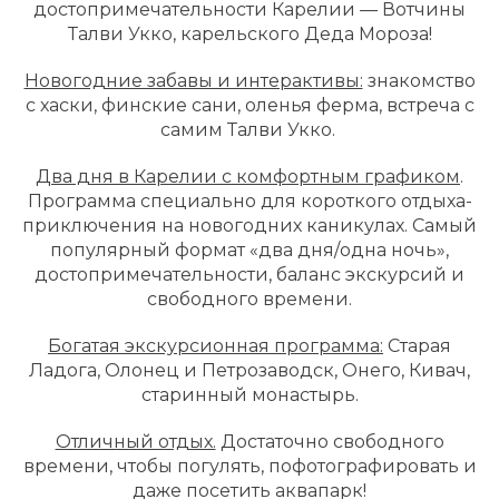
достопримечательности Карелии — Вотчины
Талви Укко, карельского Деда Мороза!
Новогодние забавы и интерактивы:
знакомство
с хаски, финские сани, оленья ферма, встреча с
самим Талви Укко.
Два дня в Карелии с комфортным графиком
.
Программа специально для короткого отдыха-
приключения на новогодних каникулах. Самый
популярный формат «два дня/одна ночь»,
достопримечательности, баланс экскурсий и
свободного времени.
Богатая экскурсионная программа:
Старая
Ладога, Олонец и Петрозаводск, Онего, Кивач,
старинный монастырь.
Отличный отдых.
Достаточно свободного
времени, чтобы погулять, пофотографировать и
даже посетить аквапарк!