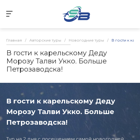
Главная
/
Авторские туры
/
Новогодние туры
/
В гости к кар
В гости к карельскому Деду
Морозу Талви Укко. Больше
Петрозаводска!
В гости к карельскому Деду
Морозу Талви Укко. Больше
Петрозаводска!
Тур на 2 дня с посещением самой новогодней