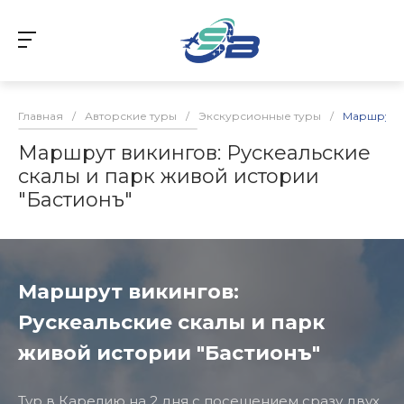
Главная
/
Авторские туры
/
Экскурсионные туры
/
Маршрут в
Маршрут викингов: Рускеальские
скалы и парк живой истории
"Бастионъ"
Маршрут викингов:
Рускеальские скалы и парк
живой истории "Бастионъ"
Тур в Карелию на 2 дня с посещением сразу двух