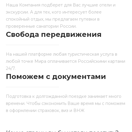
Наша Компания подберет для Вас лучшие отели и
экскурсии. А для тех, кого интересует более
спокойный отдых, мы предлагаем путевки в
проверенные санатории России.
Свобода передвижения
На нашей платформе любая туристическая услуга в
любой точке Мира оплачивается Российскими картами
24/7.
Поможем с документами
Подготовка к долгожданной поездке занимает много
времени. Чтобы сэкономить Ваше время мы с поможем
в оформлении страховок, виз и ВНЖ